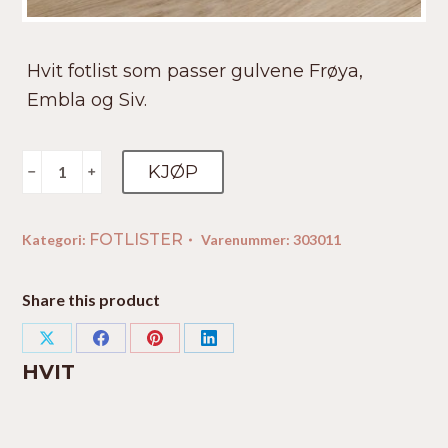
Hvit fotlist som passer gulvene Frøya,
Embla og Siv.
Hvit
KJØP
﹣
﹢
antall
FOTLISTER
Kategori:
Varenummer:
303011
Share this product
Share
Share
Share
Share
HVIT
on
on
on
on
X
Facebook
Pinterest
LinkedIn