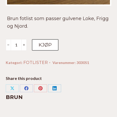
Brun fotlist som passer gulvene Loke, Frigg
og Njord.
Brun
KJØP
﹣
﹢
antall
FOTLISTER
Kategori:
Varenummer:
303051
Share this product
Share
Share
Share
Share
BRUN
on
on
on
on
X
Facebook
Pinterest
LinkedIn