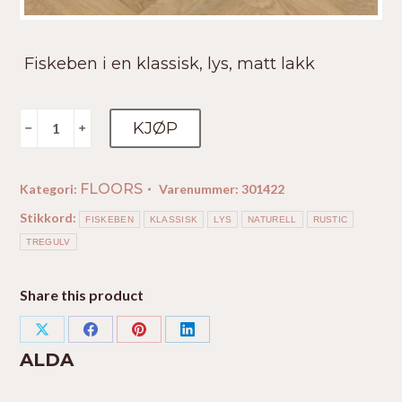
Fiskeben i en klassisk, lys, matt lakk
Alda
KJØP
﹣
﹢
antall
FLOORS
Kategori:
Varenummer:
301422
Stikkord:
FISKEBEN
KLASSISK
LYS
NATURELL
RUSTIC
TREGULV
Share this product
Share
Share
Share
Share
ALDA
on
on
on
on
X
Facebook
Pinterest
LinkedIn