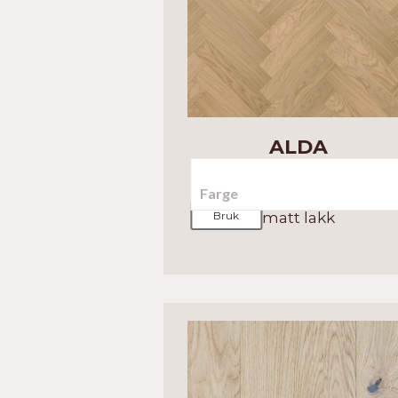
ALDA
Fiskeben i en klassisk, lys,
Bruk
matt lakk