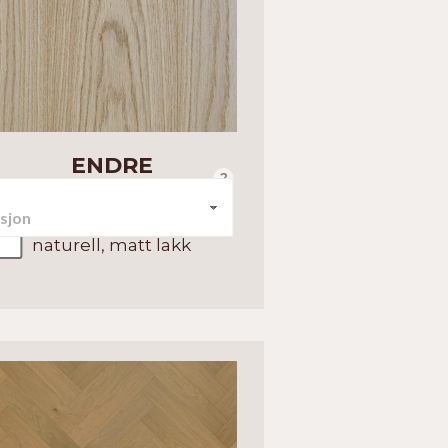
ENDRE
?
Enstavs tregulv i en lys,
naturell, matt lakk