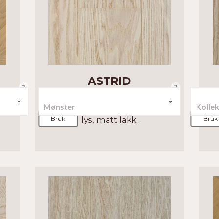
ASTRID
?
?
Enstavs tregulv i en klassisk,
Bruk
lys, matt lakk.
Bruk