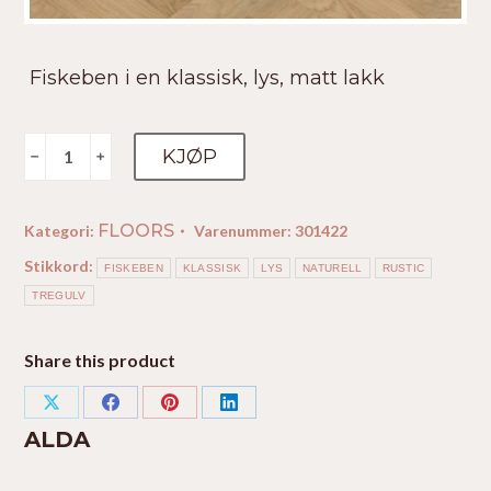
Fiskeben i en klassisk, lys, matt lakk
Alda
KJØP
﹣
﹢
antall
FLOORS
Kategori:
Varenummer:
301422
Stikkord:
FISKEBEN
KLASSISK
LYS
NATURELL
RUSTIC
TREGULV
Share this product
Share
Share
Share
Share
ALDA
on
on
on
on
X
Facebook
Pinterest
LinkedIn