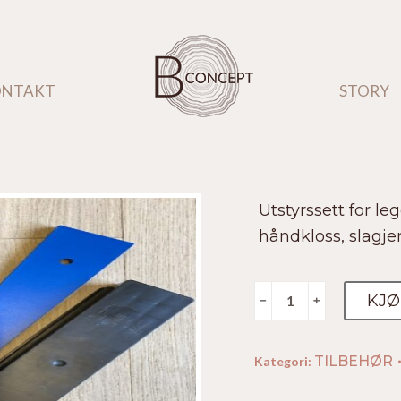
ONTAKT
ONTAKT
STORY
STORY
Utstyrssett for le
håndkloss, slagje
Leggesett
KJØ
﹣
﹢
antall
TILBEHØR
Kategori: