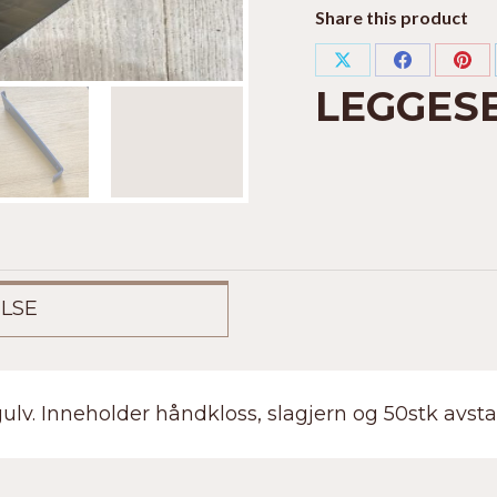
Share this product
Share
Share
Sha
LEGGES
on
on
on
X
Facebook
Pin
LSE
gulv. Inneholder håndkloss, slagjern og 50stk avsta