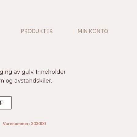
PRODUKTER
PRODUKTER
MIN KONTO
MIN KONTO
gging av gulv. Inneholder
rn og avstandskiler.
P
Varenummer:
303000